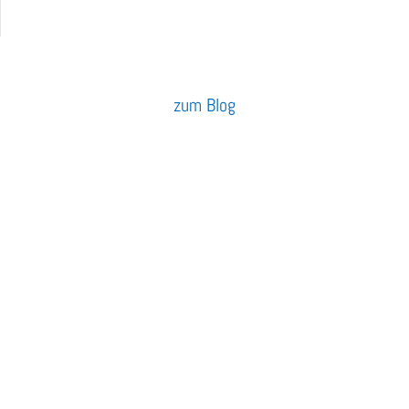
r neun in Eupen – Unternehmerfrühstück
zum Blog