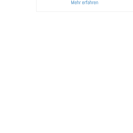
about Viertel vo
Mehr erfahren